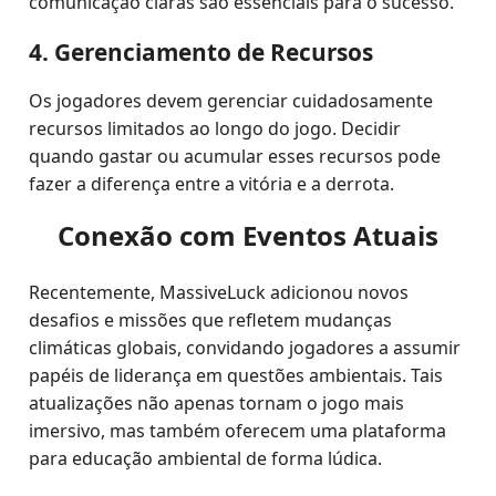
comunicação claras são essenciais para o sucesso.
4. Gerenciamento de Recursos
Os jogadores devem gerenciar cuidadosamente
recursos limitados ao longo do jogo. Decidir
quando gastar ou acumular esses recursos pode
fazer a diferença entre a vitória e a derrota.
Conexão com Eventos Atuais
Recentemente, MassiveLuck adicionou novos
desafios e missões que refletem mudanças
climáticas globais, convidando jogadores a assumir
papéis de liderança em questões ambientais. Tais
atualizações não apenas tornam o jogo mais
imersivo, mas também oferecem uma plataforma
para educação ambiental de forma lúdica.