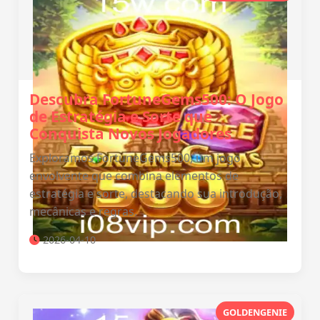
Descubra FortuneGems500: O Jogo
de Estratégia e Sorte que
Conquista Novos Jogadores
Exploramos FortuneGems500, um jogo
envolvente que combina elementos de
estratégia e sorte, destacando sua introdução,
mecânicas e regras.
2026-04-10
GOLDENGENIE