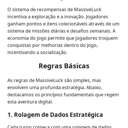
O sistema de recompensas de MassiveLuck
incentiva a exploração e a inovação. Jogadores
ganham pontos e itens colecionáveis através de um
sistema de missões diárias e desafios semanais. A
economia do jogo permite que jogadores troquem
conquistas por melhorias dentro do jogo,
incentivando a socialização.
Regras Básicas
As regras de MassiveLuck são simples, mas
envolvem uma profunda estratégia. Abaixo,
destacamos os princípios fundamentais que regem
esta aventura digital.
1. Rolagem de Dados Estratégica
Cada turno começa com uma rolagem de dados