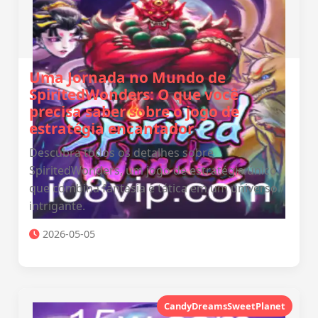
Uma Jornada no Mundo de
SpiritedWonders: O que você
precisa saber sobre o jogo de
estratégia encantador
Descubra todos os detalhes sobre
SpiritedWonders, um jogo de estratégia único
que combina fantasia e tática em um universo
intrigante.
2026-05-05
CandyDreamsSweetPlanet