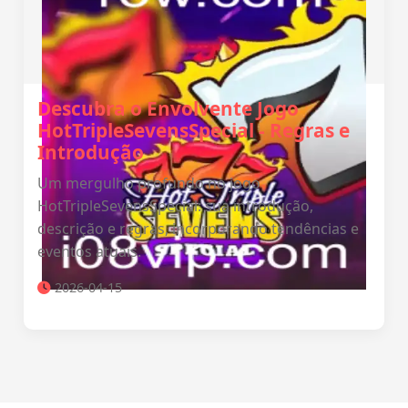
Descubra o Envolvente Jogo
HotTripleSevensSpecial - Regras e
Introdução
Um mergulho profundo no jogo
HotTripleSevensSpecial: sua introdução,
descrição e regras, incorporando tendências e
eventos atuais.
2026-04-15