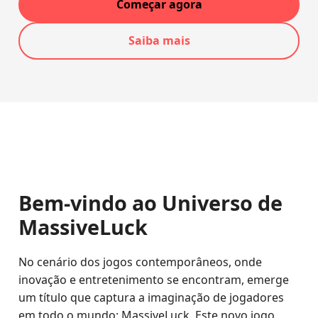
Começar agora
Saiba mais
Bem-vindo ao Universo de
MassiveLuck
No cenário dos jogos contemporâneos, onde
inovação e entretenimento se encontram, emerge
um título que captura a imaginação de jogadores
em todo o mundo: MassiveLuck. Este novo jogo,