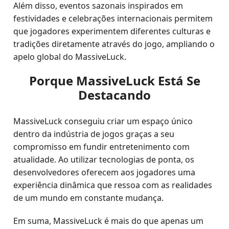
Além disso, eventos sazonais inspirados em
festividades e celebrações internacionais permitem
que jogadores experimentem diferentes culturas e
tradições diretamente através do jogo, ampliando o
apelo global do MassiveLuck.
Porque MassiveLuck Está Se
Destacando
MassiveLuck conseguiu criar um espaço único
dentro da indústria de jogos graças a seu
compromisso em fundir entretenimento com
atualidade. Ao utilizar tecnologias de ponta, os
desenvolvedores oferecem aos jogadores uma
experiência dinâmica que ressoa com as realidades
de um mundo em constante mudança.
Em suma, MassiveLuck é mais do que apenas um