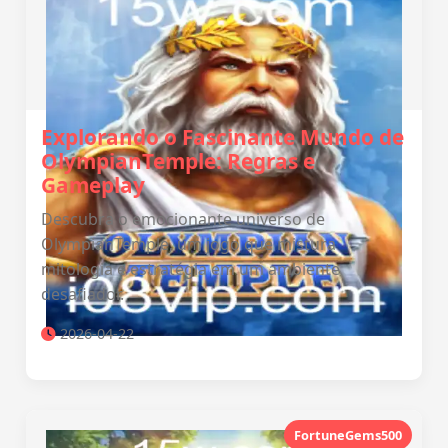
Explorando o Fascinante Mundo de
OlympianTemple: Regras e
Gameplay
Descubra o emocionante universo de
OlympianTemple, um jogo que mistura
mitologia e estratégia em um ambiente
desafiador.
2026-04-22
FortuneGems500