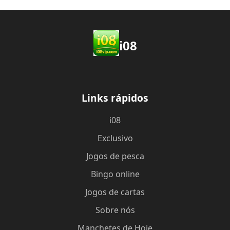
i08
Links rápidos
i08
Exclusivo
Jogos de pesca
Bingo online
Jogos de cartas
Sobre nós
Manchetes de Hoje