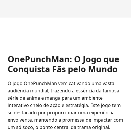
OnePunchMan: O Jogo que
Conquista Fãs pelo Mundo
O jogo OnePunchMan vem cativando uma vasta
audiência mundial, trazendo a essência da famosa
série de anime e manga para um ambiente
interativo cheio de ação e estratégia. Este jogo tem
se destacado por proporcionar uma experiência
envolvente, mantendo a promessa de impactar com
um só soco, o ponto central da trama original.