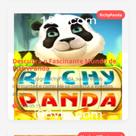
RichyPanda
Descubra o Fascinante Mundo de
RichyPanda
Explore o jogo RichyPanda, suas regras
intrigantes e como ele se conecta a eventos
atuais.
2026-05-15