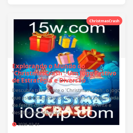
ChristmasCrash
Explorando o Mundo do
'ChristmasCrash': Um Jogo Festivo
de Estratégia e Diversão
Descubra tudo sobre o 'ChristmasCrash', o jogo
que está conquistando corações na temporada
de festas com sua jogabilidade envolvente e
desafios estratégicos.
2026-02-01