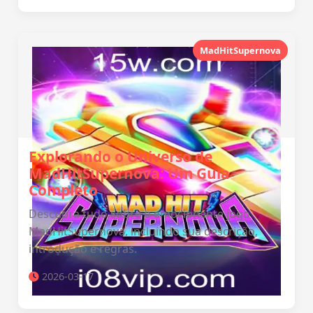
MadHitSupernova
Explorando o Universo de
MadHitSupernova: Um Guia
Completo
Descubra tudo sobre o emocionante jogo
MadHitSupernova, incluindo sua descrição,
introdução e regras.
2026-03-17