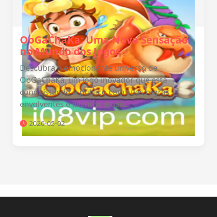
OoGaChaKa: Uma Nova Sensação
no Mundo dos Jogos
Descubra o emocionante universo de
OoGaChaKa, um jogo inovador que está
conquistando o público com suas regras
envolventes e eventos atuais.
2026-05-02