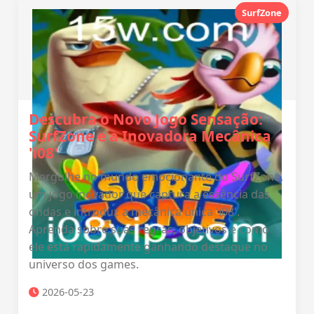
SurfZone
Descubra o Novo Jogo Sensação:
SurfZone e a Inovadora Mecânica
'i08'
Mergulhe no mundo emocionante do SurfZone,
um jogo inovador que captura a essência das
ondas e introduz a mecânica única 'i08'.
Aprenda sobre suas regras, objetivos e como
ele está rapidamente ganhando destaque no
universo dos games.
2026-05-23