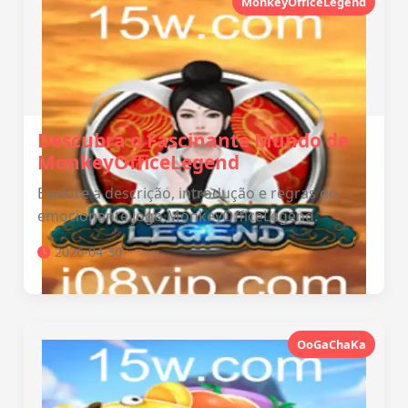
MonkeyOfficeLegend
Descubra o Fascinante Mundo de
MonkeyOfficeLegend
Explore a descrição, introdução e regras do
emocionante jogo MonkeyOfficeLegend.
2026-04-30
OoGaChaKa