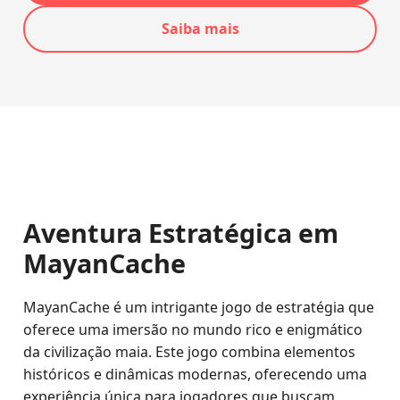
Saiba mais
Aventura Estratégica em
MayanCache
MayanCache é um intrigante jogo de estratégia que
oferece uma imersão no mundo rico e enigmático
da civilização maia. Este jogo combina elementos
históricos e dinâmicas modernas, oferecendo uma
experiência única para jogadores que buscam