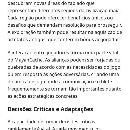
descubram novas áreas do tablado que
representam diferentes regiões da civilização maia.
Cada região pode oferecer benefícios únicos ou
desafios que demandam resolução para prosseguir.
A exploração também pode resultar na aquisição de
artefatos antigos, que conferem bônus ao jogador.
A interação entre jogadores forma uma parte vital
do MayanCache. As alianças podem ser forjadas ou
quebradas de acordo com as necessidades do jogo
ou em resposta às ações adversárias, criando uma
dinâmica de jogo onde a comunicação e o blefe
frequentemente se tornam tão importantes quanto
as ações estratégicas concretas.
Decisões Críticas e Adaptações
A capacidade de tomar decisões críticas
rapidamente é vital. A cada movimento, os