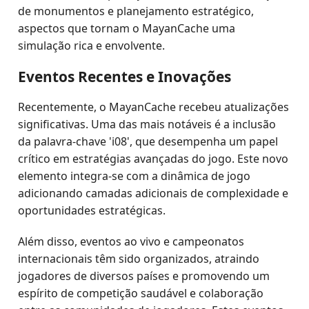
de monumentos e planejamento estratégico,
aspectos que tornam o MayanCache uma
simulação rica e envolvente.
Eventos Recentes e Inovações
Recentemente, o MayanCache recebeu atualizações
significativas. Uma das mais notáveis é a inclusão
da palavra-chave 'i08', que desempenha um papel
crítico em estratégias avançadas do jogo. Este novo
elemento integra-se com a dinâmica de jogo
adicionando camadas adicionais de complexidade e
oportunidades estratégicas.
Além disso, eventos ao vivo e campeonatos
internacionais têm sido organizados, atraindo
jogadores de diversos países e promovendo um
espírito de competição saudável e colaboração