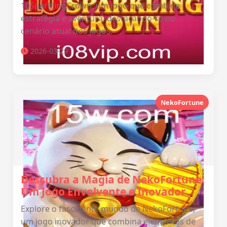
10SparklingCrown, um jogo que combina
estratégia e aventura, destacando-se no
cenário atual dos jogos.
2026-03-29
NekoFortune
Descubra a Magia de NekoFortune:
Um Jogo Envolvente e Inovador
Explore o fascinante mundo de NekoFortune,
um jogo inovador que combina elementos de