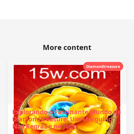
More content
Diamondtreasure
Explorando o Fascinante Mundo de
Diamondtreasure: Um Mergulho
Nas Regras e no Jogo