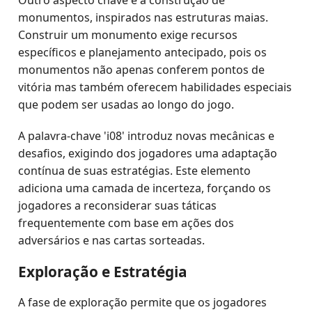
Outro aspecto chave é a construção de
monumentos, inspirados nas estruturas maias.
Construir um monumento exige recursos
específicos e planejamento antecipado, pois os
monumentos não apenas conferem pontos de
vitória mas também oferecem habilidades especiais
que podem ser usadas ao longo do jogo.
A palavra-chave 'i08' introduz novas mecânicas e
desafios, exigindo dos jogadores uma adaptação
contínua de suas estratégias. Este elemento
adiciona uma camada de incerteza, forçando os
jogadores a reconsiderar suas táticas
frequentemente com base em ações dos
adversários e nas cartas sorteadas.
Exploração e Estratégia
A fase de exploração permite que os jogadores