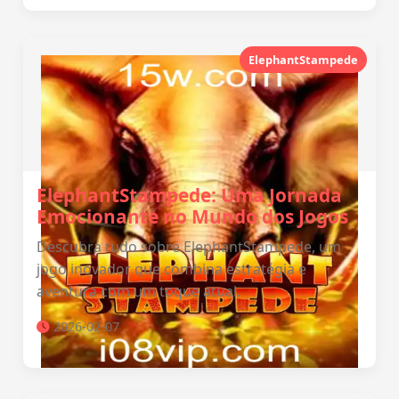
ElephantStampede
ElephantStampede: Uma Jornada
Emocionante no Mundo dos Jogos
Descubra tudo sobre ElephantStampede, um
jogo inovador que combina estratégia e
aventura com um toque atual.
2026-02-07