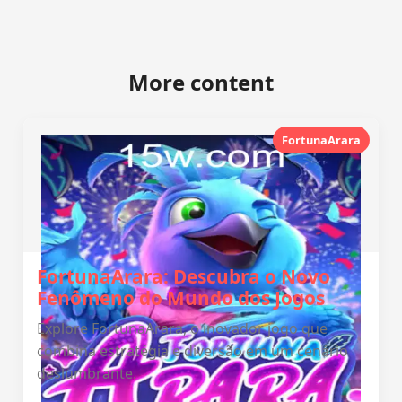
More content
FortunaArara
FortunaArara: Descubra o Novo
Fenômeno do Mundo dos Jogos
Explore FortunaArara, o inovador jogo que
combina estratégia e diversão em um cenário
deslumbrante.