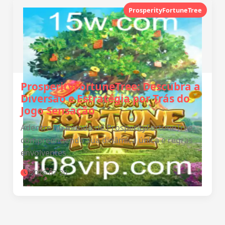
ProsperityFortuneTree
ProsperityFortuneTree: Descubra a
Diversão e Estratégia por Trás do
Jogo Sensação
Adentre no mundo de ProsperityFortuneTree,
compreendendo sua dinâmica única e regras
envolventes.
2026-02-20