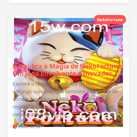
NekoFortune
Descubra a Magia de NekoFortune:
Um Jogo Envolvente e Inovador
Explore o fascinante mundo de NekoFortune,
um jogo inovador que combina elementos de
sorte e estratégia. Saiba mais sobre suas
regras, mecânicas e como ele se destaca no
cenário atual de jogos.
2026-03-22