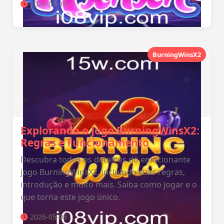
2026-05-19
BurningWinsX2
Explorando o Jogo BurningWinsX2:
Regras e Funcionamento
Descubra todos os detalhes do emocionante
jogo BurningWinsX2, incluindo suas regras,
introdução e muito mais. Saiba como jogar e o
que torna este jogo único.
2026-05-08