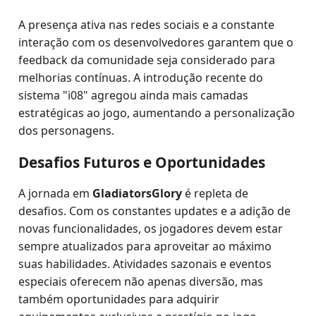
A presença ativa nas redes sociais e a constante
interação com os desenvolvedores garantem que o
feedback da comunidade seja considerado para
melhorias contínuas. A introdução recente do
sistema "i08" agregou ainda mais camadas
estratégicas ao jogo, aumentando a personalização
dos personagens.
Desafios Futuros e Oportunidades
A jornada em
GladiatorsGlory
é repleta de
desafios. Com os constantes updates e a adição de
novas funcionalidades, os jogadores devem estar
sempre atualizados para aproveitar ao máximo
suas habilidades. Atividades sazonais e eventos
especiais oferecem não apenas diversão, mas
também oportunidades para adquirir