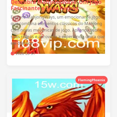
Descubra MahjongWays: Um Jogo
Fascinante e Suas Regras
Explore MahjongWays, um emocionante jogo
que combina elementos clássicos do Mahjong
com novas mecânicas de jogo. Aprenda sobre
suas regras e aproveite a experiência única que
ele oferece.
2026-03-31
FlamingPhoenix