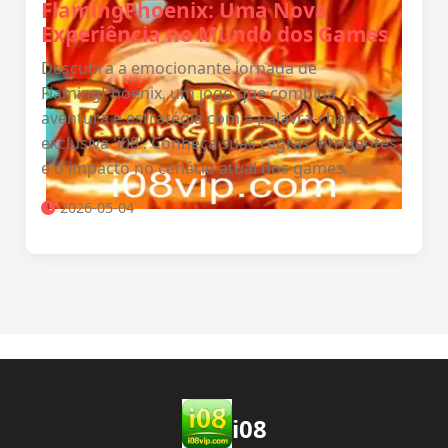
FlamingPhoenix: Uma Nova
Experiência no Mundo dos Games
Descubra a emocionante jornada de
FlamingPhoenix, um jogo que combina
aventura e estratégia com a palavra-chave
exclusiva 'i08'. Conheça suas regras intrigantes
e o impacto no cenário atual dos games.
2026-05-04
i08