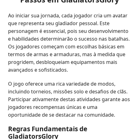
Ao iniciar sua jornada, cada jogador cria um avatar
que representa seu gladiador pessoal. Este
personagem é essencial, pois seu desenvolvimento
e habilidades determinarão o sucesso nas batalhas.
Os jogadores começam com escolhas básicas em
termos de armas e armaduras, mas à medida que
progridem, desbloqueiam equipamentos mais
avançados e sofisticados.
O jogo oferece uma rica variedade de modos,
incluindo torneios, missões solo e desafios de clãs.
Participar ativamente destas atividades garante aos
jogadores recompensas únicas e uma
oportunidade de se destacar na comunidade.
Regras Fundamentais de
GladiatorsGlory