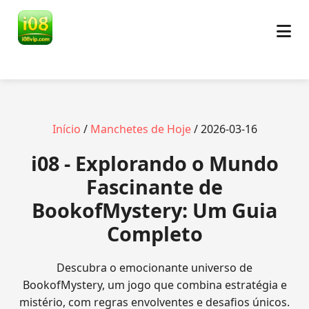
Início
/
Manchetes de Hoje
/ 2026-03-16
i08 - Explorando o Mundo
Fascinante de
BookofMystery: Um Guia
Completo
Descubra o emocionante universo de
BookofMystery, um jogo que combina estratégia e
mistério, com regras envolventes e desafios únicos.