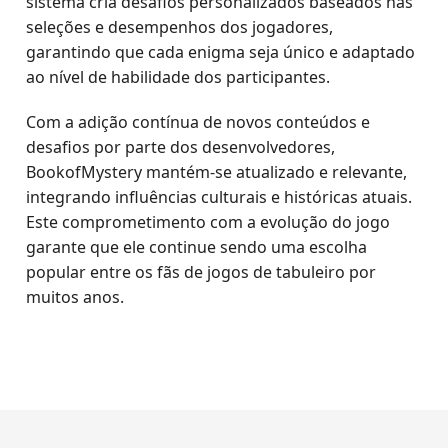
sistema cria desafios personalizados baseados nas
seleções e desempenhos dos jogadores,
garantindo que cada enigma seja único e adaptado
ao nível de habilidade dos participantes.
Com a adição contínua de novos conteúdos e
desafios por parte dos desenvolvedores,
BookofMystery mantém-se atualizado e relevante,
integrando influências culturais e históricas atuais.
Este comprometimento com a evolução do jogo
garante que ele continue sendo uma escolha
popular entre os fãs de jogos de tabuleiro por
muitos anos.