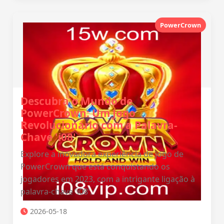
PowerCrown
Descubra o Mundo de
PowerCrown: Um Jogo
Revolucionário com a Palavra-
Chave 'i08'
Explore a inovadora experiência de jogo de
PowerCrown que está conquistando os
jogadores em 2023, com a intrigante ligação à
palavra-chave 'i08'.
2026-05-18