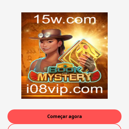
Começar agora