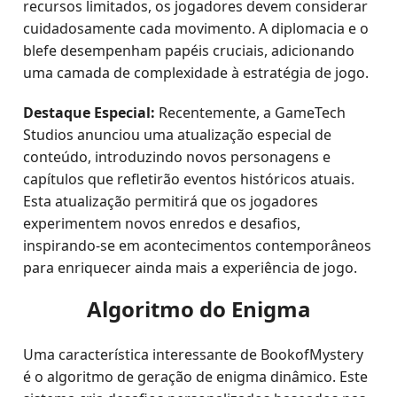
recursos limitados, os jogadores devem considerar
cuidadosamente cada movimento. A diplomacia e o
blefe desempenham papéis cruciais, adicionando
uma camada de complexidade à estratégia de jogo.
Destaque Especial:
Recentemente, a GameTech
Studios anunciou uma atualização especial de
conteúdo, introduzindo novos personagens e
capítulos que refletirão eventos históricos atuais.
Esta atualização permitirá que os jogadores
experimentem novos enredos e desafios,
inspirando-se em acontecimentos contemporâneos
para enriquecer ainda mais a experiência de jogo.
Algoritmo do Enigma
Uma característica interessante de BookofMystery
é o algoritmo de geração de enigma dinâmico. Este