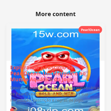
More content
PearlOcean
Explorando o Fascínio de
PearlOcean: Um Mergulho no
Mundo Aquático do Jogo
Descubra a emocionante aventura subaquática
de PearlOcean enquanto exploramos sua
introdução, descrição e regras de jogo.
2026-04-21