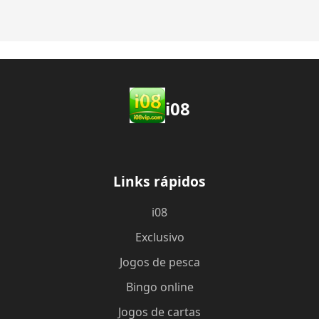
i08
Links rápidos
i08
Exclusivo
Jogos de pesca
Bingo online
Jogos de cartas